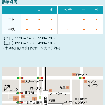
診療時間
月
火
水
木-金
土
日
午前
●
●
●
-
●
●
午後
●
●
●
-
●
●
【平日】11:00～14:00 15:30～20:30
【土日】09:30～13:00 14:00～18:30
※木金祝日は休診日です ※完全予約制