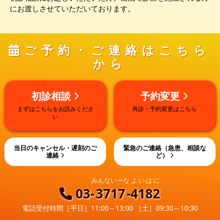
にお渡しさせていただいております。
ご予約・ご連絡はこちら
から
初診相談
予約変更
まずはこちらをお読みくださ
再診・予約変更はこちら
い
当日のキャンセル・遅刻のご
緊急のご連絡（急患、相談な
連絡
ど）
みんないーな
よいはに
03-
3717
-
4182
電話受付時間
［平日］11:00～13:00 ［土］09:30～10:30