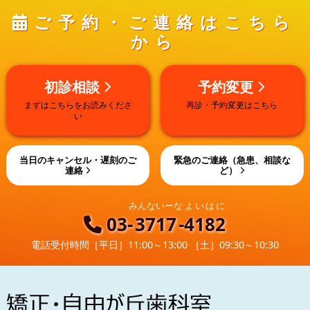
ご予約・ご連絡はこちら
から
初診相談
予約変更
まずはこちらをお読みくださ
再診・予約変更はこちら
い
当日のキャンセル・遅刻のご
緊急のご連絡（急患、相談な
連絡
ど）
みんないーな
よいはに
03-
3717
-
4182
電話受付時間
［平日］11:00～13:00 ［土］09:30～10:30