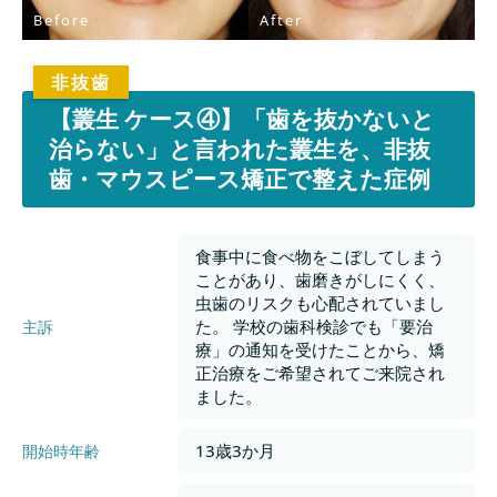
Before
After
【叢生 ケース④】「歯を抜かないと
治らない」と言われた叢生を、非抜
歯・マウスピース矯正で整えた症例
食事中に食べ物をこぼしてしまう
ことがあり、歯磨きがしにくく、
虫歯のリスクも心配されていまし
た。 学校の歯科検診でも「要治
主訴
療」の通知を受けたことから、矯
正治療をご希望されてご来院され
ました。
13歳3か月
開始時年齢