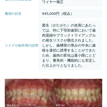
ワイヤー矯正
945,000円（税込）
費用の目安
叢生（がたがた）の改善にあたっ
ては、特に下顎前歯部において歯
肉退縮やブラックトライアングル
の発生リスクが懸念されました。
しかし、歯槽骨の厚みの中央に歯
リスクや副作用の説明
根を適切に誘導することができた
ため、歯肉の変化は最小限にとど
まり、審美的・機能的にも安定し
た仕上がりとなりました。
Before
After