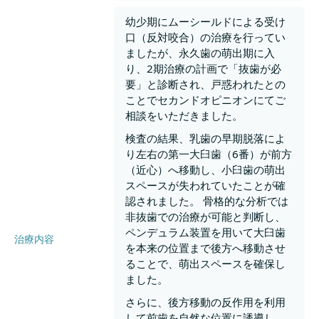
幼少期にムーシールドによる受け
口（反対咬合）の治療を行ってい
ましたが、永久歯の萌出期に入
り、2期治療の計画で「抜歯が必
要」と診断され、戸惑われたとの
ことでセカンドオピニオンにてご
相談をいただきました。
検査の結果、乳歯の早期脱落によ
り左右の第一大臼歯（6番）が前方
（近心）へ移動し、小臼歯の萌出
スペースが失われていたことが確
認されました。 骨格的な分析では
非抜歯での治療が可能と判断し、
ペンデュラム装置を用いて大臼歯
治療内容
を本来の位置まで後方へ移動させ
ることで、萌出スペースを確保し
ました。
さらに、後方移動の反作用を利用
して前歯を自然な位置に誘導し、