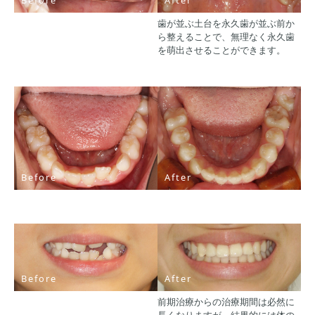
歯が並ぶ土台を永久歯が並ぶ前か
ら整えることで、無理なく永久歯
を萌出させることができます。
Before
After
Before
After
前期治療からの治療期間は必然に