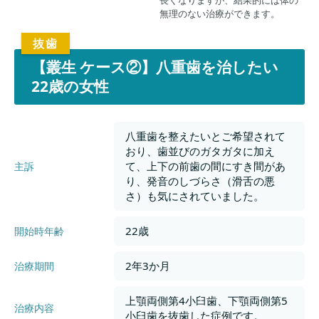
長くなりますが、結果的には体の
無理のない治療ができます。
【叢生 ケース②】八重歯を治したい
22歳の女性
八重歯を整えたいとご希望されて
おり、歯並びのガタガタに加え
て、上下の前歯の間にすき間があ
主訴
り、発音のしづらさ（滑舌の悪
さ）も気にされていました。
22歳
開始時年齢
2年3か月
治療期間
上顎両側第4小臼歯、下顎両側第5
治療内容
小臼歯を抜歯した症例です。