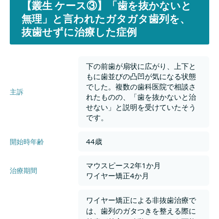
【叢生 ケース③】「歯を抜かないと
無理」と言われたガタガタ歯列を、
抜歯せずに治療した症例
下の前歯が扇状に広がり、上下と
もに歯並びの凸凹が気になる状態
でした。複数の歯科医院で相談さ
主訴
れたものの、「歯を抜かないと治
せない」と説明を受けていたそう
です。
44歳
開始時年齢
マウスピース2年1か月
治療期間
ワイヤー矯正4か月
ワイヤー矯正による非抜歯治療で
は、歯列のガタつきを整える際に