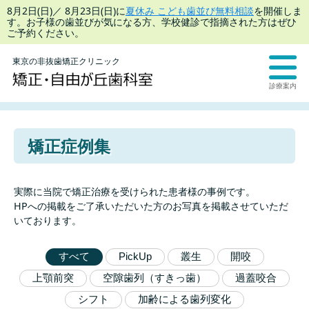
8月2日(日)／ 8月23日(日)に
夏休み こども歯並び無料相談
を開催しま
す。お子様の歯並びが気になる方、学校健診で指摘された方はぜひ
ご予約ください。
東京の非抜歯矯正クリニック
診療案内
矯正症例集
実際に当院で矯正治療を受けられた患者様の事例です。
HPへの掲載をご了承いただいた方のお写真を掲載させていただ
いております。
すべて
PickUp
叢生
開咬
上顎前突
空隙歯列（すきっ歯）
過蓋咬合
シフト
加齢による歯列変化