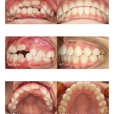
Before
After
Before
After
Before
After