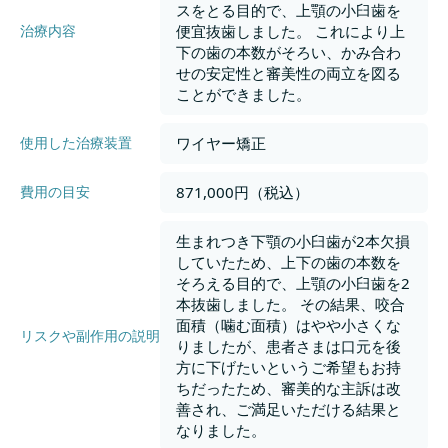
スをとる目的で、上顎の小臼歯を
便宜抜歯しました。 これにより上
治療内容
下の歯の本数がそろい、かみ合わ
せの安定性と審美性の両立を図る
ことができました。
ワイヤー矯正
使用した治療装置
871,000円（税込）
費用の目安
生まれつき下顎の小臼歯が2本欠損
していたため、上下の歯の本数を
そろえる目的で、上顎の小臼歯を2
本抜歯しました。 その結果、咬合
面積（噛む面積）はやや小さくな
リスクや副作用の説明
りましたが、患者さまは口元を後
方に下げたいというご希望もお持
ちだったため、審美的な主訴は改
善され、ご満足いただける結果と
なりました。