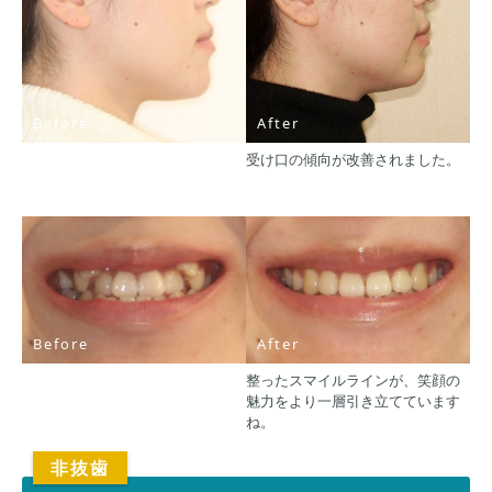
Before
After
受け口の傾向が改善されました。
Before
After
整ったスマイルラインが、笑顔の
魅力をより一層引き立てています
ね。