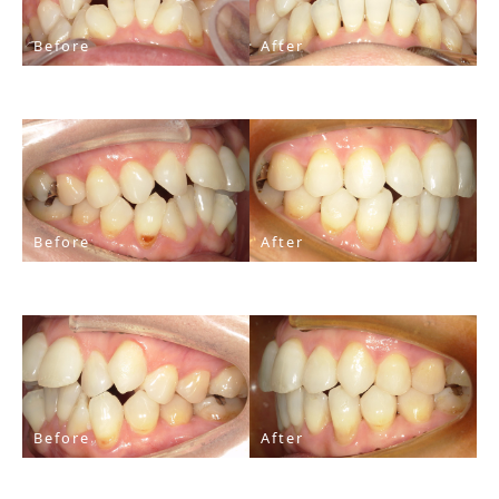
Before
After
Before
After
Before
After