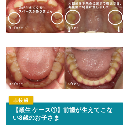
Before
After
Before
After
【叢生 ケース①】前歯が生えてこな
い8歳のお子さま