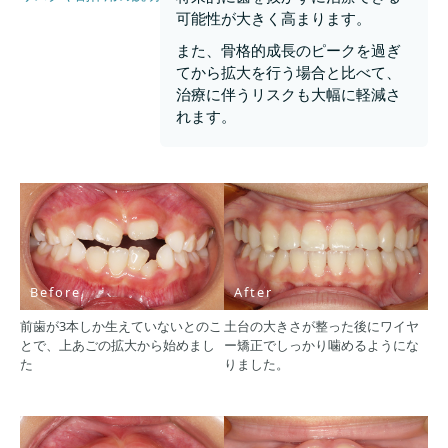
可能性が大きく高まります。
また、骨格的成長のピークを過ぎ
てから拡大を行う場合と比べて、
治療に伴うリスクも大幅に軽減さ
れます。
Before
After
前歯が3本しか生えていないとのこ
土台の大きさが整った後にワイヤ
とで、上あごの拡大から始めまし
ー矯正でしっかり噛めるようにな
た
りました。