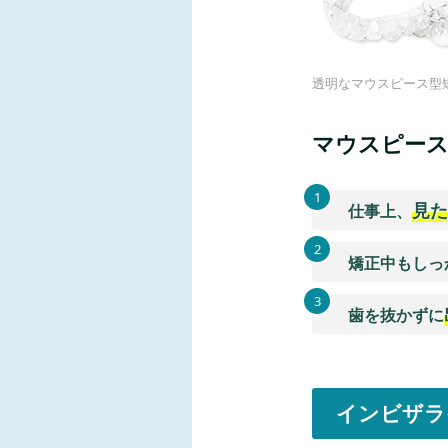
透明なマウスピース型
マウスピー
1
見た
仕事上、
2
矯正中もしっ
3
歯を抜かずに
インビザラ