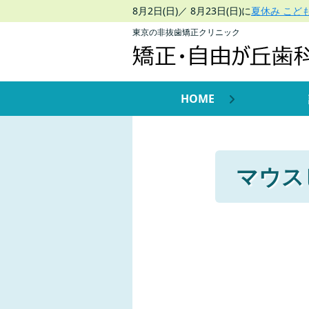
8月2日(日)／ 8月23日(日)に
夏休み こど
東京の非抜歯矯正クリニック
HOME
マウス