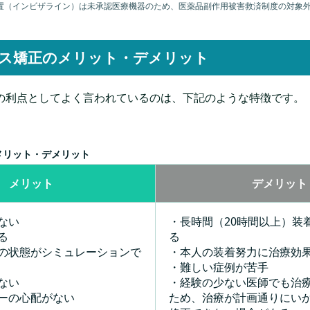
置（インビザライン）は未承認医療機器のため、医薬品副作用被害救済制度の対象
ス矯正のメリット・デメリット
の利点としてよく言われているのは、下記のような特徴です。
メリット・デメリット
メリット
デメリット
ない
・長時間（20時間以上）装
る
る
の状態がシミュレーションで
・本人の装着努力に治療効
・難しい症例が苦手
ない
・経験の少ない医師でも治
ーの心配がない
ため、治療が計画通りにい