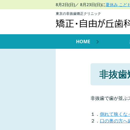
8月2日(日)／ 8月23日(日)に
夏休み こど
東京の非抜歯矯正クリニック
HOME
非抜歯
非抜歯で歯が並ぶ
１．
倒れて狭くな
２．
口の奥の方へ