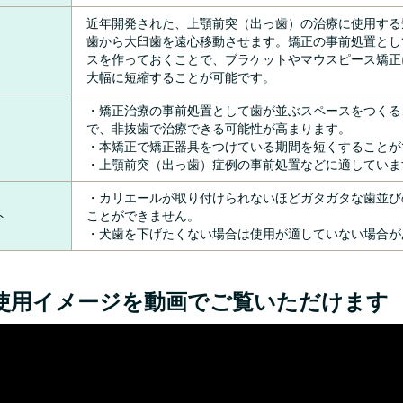
近年開発された、上顎前突（出っ歯）の治療に使用する
歯から大臼歯を遠心移動させます。矯正の事前処置とし
スを作っておくことで、ブラケットやマウスピース矯正
大幅に短縮することが可能です。
・矯正治療の事前処置として歯が並ぶスペースをつくる
で、非抜歯で治療できる可能性が高まります。
・本矯正で矯正器具をつけている期間を短くすることが
・上顎前突（出っ歯）症例の事前処置などに適していま
・カリエールが取り付けられないほどガタガタな歯並び
ト
ことができません。
・犬歯を下げたくない場合は使用が適していない場合が
使用イメージを動画でご覧いただけます