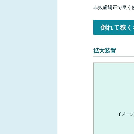
非抜歯矯正で良く
倒れて狭く
拡大装置
イメージ